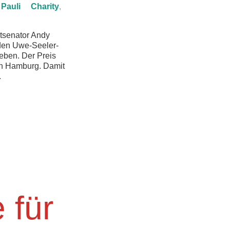
 Pauli
Charity
,
tsenator Andy
den Uwe-Seeler-
eben. Der Preis
 in Hamburg. Damit
.
 für