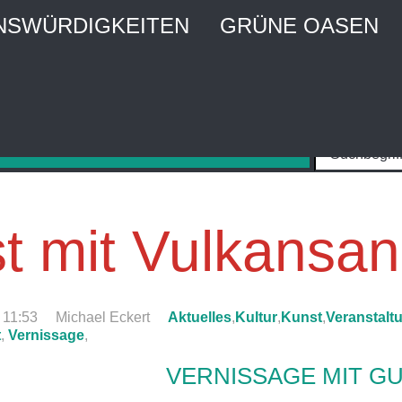
NSWÜRDIGKEITEN
GRÜNE OASEN
MBURG CITY WEBGUIDE
Stadtführer und Stadtmagazin
t mit Vulkansa
11:53
Michael Eckert
Aktuelles
,
Kultur
,
Kunst
,
Veranstalt
t
,
Vernissage
,
VERNISSAGE MIT GU