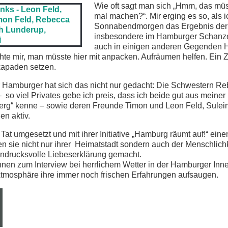
Wie oft sagt man sich „Hmm, das müss
mal machen?“. Mir erging es so, als 
Sonnabendmorgen das Ergebnis der
insbesondere im Hamburger Schanzen
auch in einigen anderen Gegenden
chte mir, man müsste hier mit anpacken. Aufräumen helfen. Ein
kapaden setzen.
 Hamburger hat sich das nicht nur gedacht: Die Schwestern R
o viel Privates gebe ich preis, dass ich beide gut aus meiner
rg“ kenne – sowie deren Freunde Timon und Leon Feld, Sule
n aktiv.
 Tat umgesetzt und mit ihrer Initiative „Hamburg räumt auf!“ ein
en sie nicht nur ihrer Heimatstadt sondern auch der Menschlich
eindrucksvolle Liebeserklärung gemacht.
 ihnen zum Interview bei herrlichem Wetter in der Hamburger Innen
 Atmosphäre ihre immer noch frischen Erfahrungen aufsaugen.