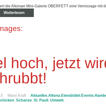
iert die Altonaer Mini-Galerie OBERFETT eine Vernissage mit 
Weiterlesen
Images:
l hoch, jetzt wir
hrubbt!
15
Mario Kraft
Aktuelles
,
Altona
,
Eimsbüttel
,
Events
,
Hambu
brücken
,
Schanze
,
St. Pauli
,
Umwelt
,