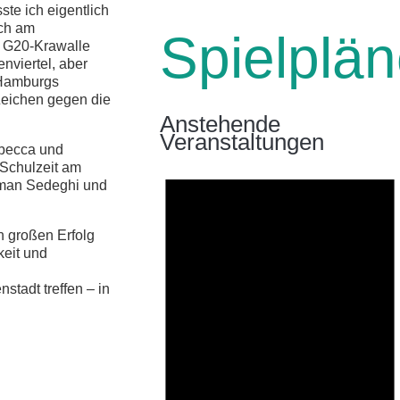
te ich eigentlich
ich am
Spielplä
 G20-Krawalle
viertel, aber
 Hamburgs
 Zeichen gegen die
Anstehende
Veranstaltungen
ebecca und
 Schulzeit am
iman Sedeghi und
en großen Erfolg
keit und
stadt treffen – in