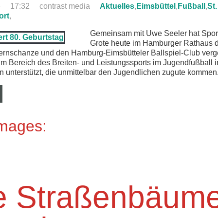
6
17:32
contrast media
Aktuelles
,
Eimsbüttel
,
Fußball
,
St.
ort
,
Gemeinsam mit Uwe Seeler hat Spor
Grote heute im Hamburger Rathaus 
ernschanze und den Hamburg-Eimsbütteler Ballspiel-Club verg
 im Bereich des Breiten- und Leistungssports im Jugendfußball
nterstützt, die unmittelbar den Jugendlichen zugute kommen
Images:
 Straßenbäume