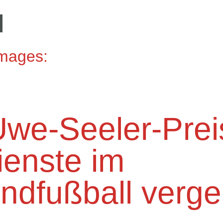
Images:
Uwe-Seeler-Preis
ienste im
ndfußball verg