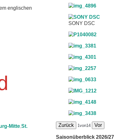
dem englischen
SONY DSC
d
Zurück
Vor
1
von
14
rg-Mitte
,
St.
Saisonüberblick 2026/27