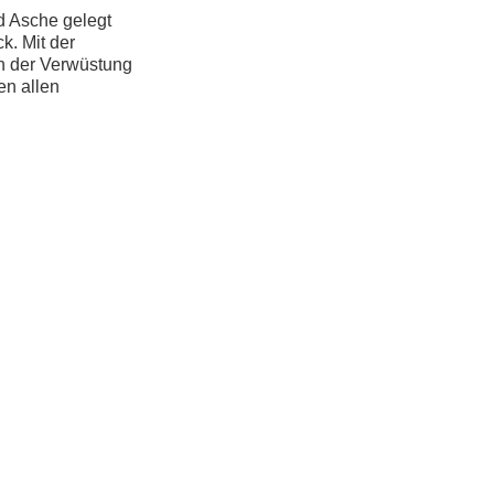
d Asche gelegt
k. Mit der
en der Verwüstung
en allen