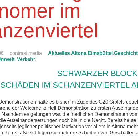
nomer im
nzenviertel
06
contrast media
Aktuelles
,
Altona
,
Eimsbüttel
,
Geschicht
Umwelt
,
Verkehr
,
SCHWARZER BLOCK
SCHÄDEN IM SCHANZENVIERTEL A
 Demonstrationen hatte es bisher im Zuge des G20 Gipfels gegeb
rend der Welcome to Hell Demonstration zu ersten Auseinand
 Nachdem es gelungen war, die friedlichen Demonstranten vo
die Auseinandersetzungen noch bis in die Nacht. Bereits heute
enseits jeglicher politischer Motivation vor allem in Altona meh
en Bergstraße schlugen sie mehrere Scheiben von Geschäften a