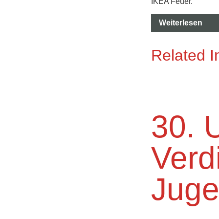
IKEA Feuer.
Weiterlesen
Related 
30. 
Verd
Juge