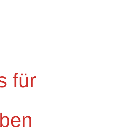
 für
eben