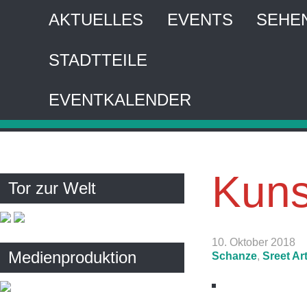
AKTUELLES
EVENTS
SEHE
STADTTEILE
HA
EVENTKALENDER
Interaktiver 
Kuns
Tor zur Welt
10. Oktober 2018
Medienproduktion
Schanze
,
Sreet Ar