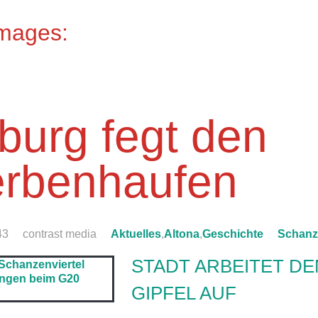
Images:
urg fegt den
rbenhaufen
43
contrast media
Aktuelles
,
Altona
,
Geschichte
Schanz
STADT ARBEITET DE
GIPFEL AUF