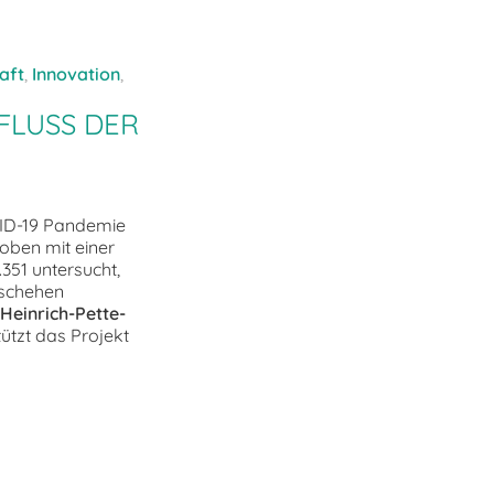
aft
,
Innovation
,
FLUSS DER
VID-19 Pandemie
roben mit einer
.351 untersucht,
eschehen
Heinrich-Pette-
ützt das Projekt