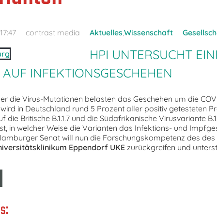
17:47
contrast media
Aktuelles
,
Wissenschaft
Gesellsch
HPI UNTERSUCHT EIN
 AUF INFEKTIONSGESCHEHEN
über die Virus-Mutationen belasten das Geschehen um die CO
 wird in Deutschland rund 5 Prozent aller positiv getesteten P
die Britische B.1.1.7 und die Südafrikanische Virusvariante B.1
 ist, in welcher Weise die Varianten das Infektions- und Impfg
 Hamburger Senat will nun die Forschungskompetenz des des
iversitätsklinikum Eppendorf UKE
zurückgreifen und unterst
s: