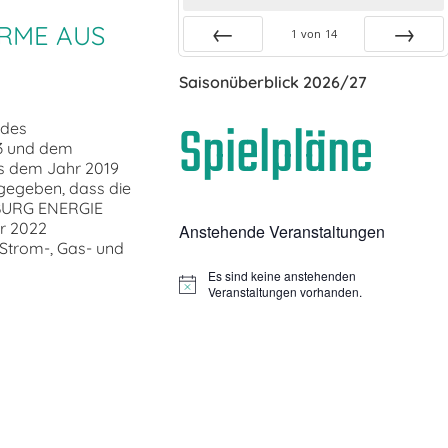
RME AUS
1
von
14
Zurück
Vor
Saisonüberblick 2026/27
Spielpläne
 des
3 und dem
 dem Jahr 2019
gegeben, dass die
MBURG ENERGIE
r 2022
Anstehende Veranstaltungen
 Strom-, Gas- und
Es sind keine anstehenden
Hinweis
Veranstaltungen vorhanden.