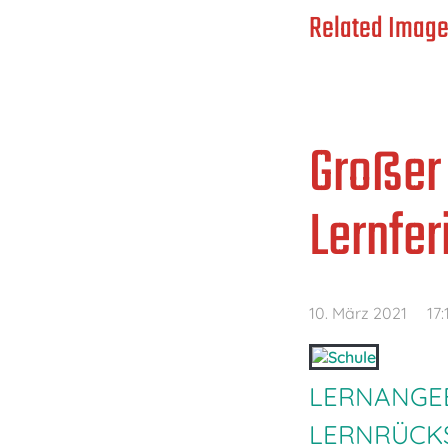
Related Image
Großer
Lernfer
10. März 2021
17:
LERNANGE
LERNRÜCK