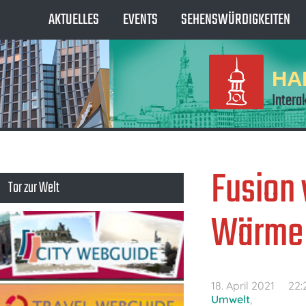
AKTUELLES
EVENTS
SEHENSWÜRDIGKEITEN
HA
Intera
Fusion
Tor zur Welt
Wärme
18. April 2021
22:
Umwelt
,