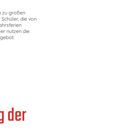
n zu großen
Schüler, die von
ahrsferien
er nutzen die
ngebot.
g der