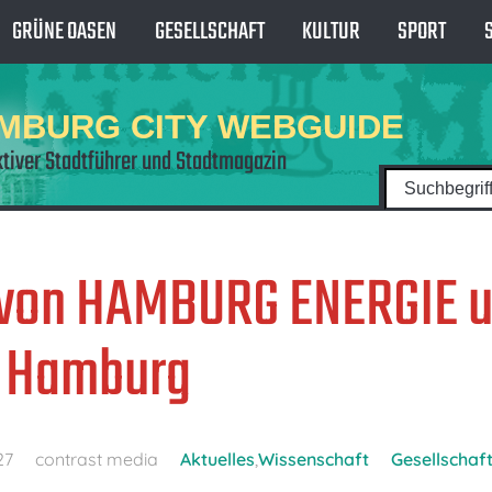
GRÜNE OASEN
GESELLSCHAFT
KULTUR
SPORT
MBURG CITY WEBGUIDE
ktiver Stadtführer und Stadtmagazin
 von HAMBURG ENERGIE 
 Hamburg
27
contrast media
Aktuelles
,
Wissenschaft
Gesellschaf