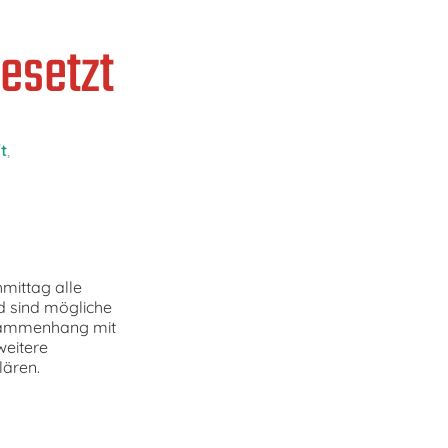
esetzt
t
,
mittag alle
d sind mögliche
usammenhang mit
weitere
ären.