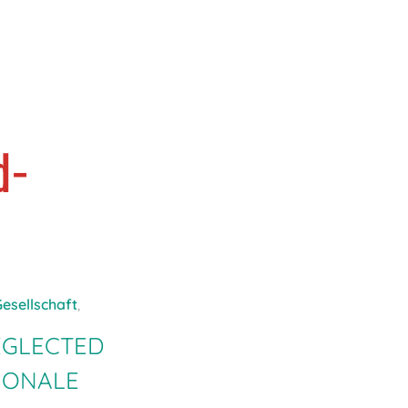
d-
esellschaft
,
EGLECTED
TIONALE