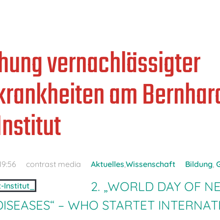
hung vernachlässigter
krankheiten am Bernhar
nstitut
19:56
contrast media
Aktuelles
,
Wissenschaft
Bildung
,
G
2. „WORLD DAY OF N
DISEASES“ – WHO STARTET INTERNA